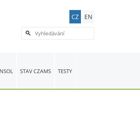
CZ
EN
 NSOL
STAV CZAMS
TESTY