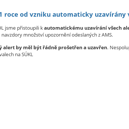
o 1 roce od vzniku automaticky uzavírány
jsme přistoupili k
automatickému uzavírání všech aler
, navzdory množství upozornění odeslaných z AMS.
ý alert by měl být řádně prošetřen a uzavřen
. Nespolu
rvalech na SÚKL