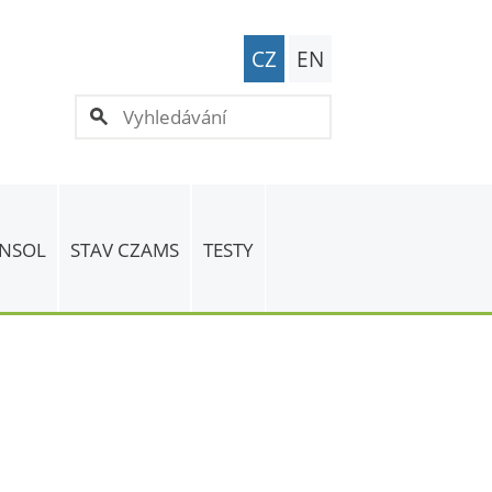
CZ
EN
 NSOL
STAV CZAMS
TESTY