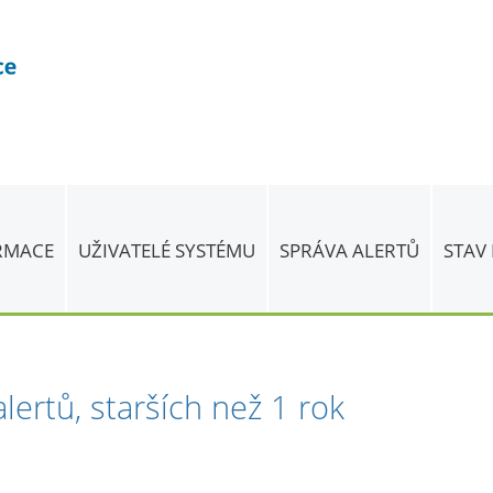
ORMACE
UŽIVATELÉ SYSTÉMU
SPRÁVA ALERTŮ
STAV
lertů, starších než 1 rok