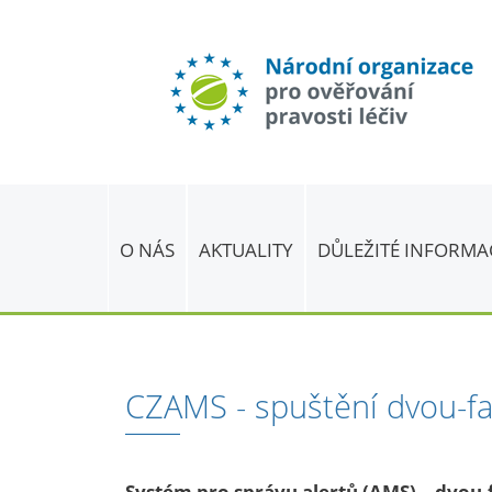
O NÁS
AKTUALITY
DŮLEŽITÉ INFORMA
CZAMS - spuštění dvou-f
Systém pro správu alertů (AMS) – dvou-