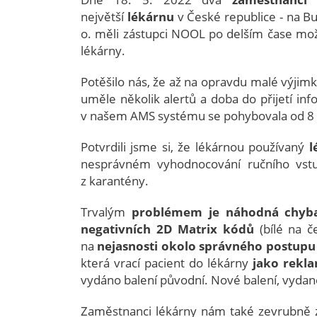
největší
lékárnu
v České republice - na
Bu
o. měli zástupci NOOL po delším čase mož
lékárny.
Potěšilo nás, že až na opravdu malé výjim
uměle několik alertů a doba do přijetí in
v našem AMS systému se pohybovala od 8 
Potvrdili jsme si, že lékárnou používaný
l
nesprávném vyhodnocování ručního vstu
z karantény.
Trvalým
problémem je náhodná chyba
negativních 2D Matrix kódů
(bílé na č
na
nejasnosti okolo správného postupu p
která vrací pacient do lékárny
jako rekl
vydáno balení původní. Nové balení, vydané
Zaměstnanci lékárny nám také zevrubně zo