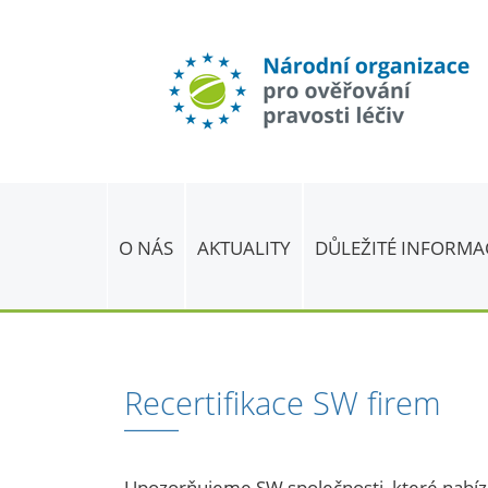
O NÁS
AKTUALITY
DŮLEŽITÉ INFORMA
Recertifikace SW firem
Upozorňujeme SW společnosti, které nabíz