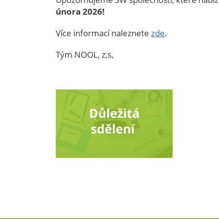
února 202
6!
Více informací naleznete
zde
.
Tým NOOL, z,s,