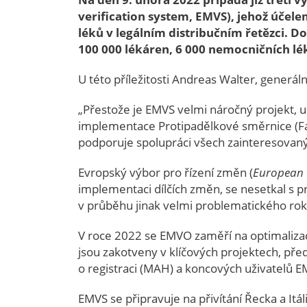
verification system, EMVS), jehož účele
léků v legálním distribučním řetězci. D
100 000 lékáren, 6 000 nemocničních lék
U této příležitosti Andreas Walter, generá
„Přestože je EMVS velmi náročný projekt, u
implementace Protipadělkové směrnice (Fal
podporuje spolupráci všech zainteresovaný
Evropský výbor pro řízení změn (
European 
implementaci dílčích změn, se nesetkal s pr
v průběhu jinak velmi problematického roku 
V roce 2022 se EMVO zaměří na optimalizaci
jsou zakotveny v klíčových projektech, př
o registraci (MAH) a koncových uživatelů E
EMVS se připravuje na přivítání Řecka a Itál