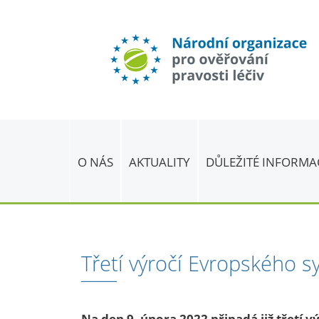
O NÁS
AKTUALITY
DŮLEŽITÉ INFORMA
Třetí výročí Evropského s
Na den 9. února 2022 připadá již třetí