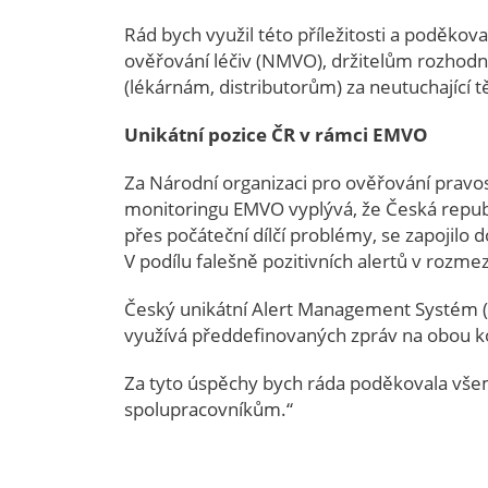
Rád bych využil této příležitosti a podě
ověřování léčiv (NMVO), držitelům rozhodnu
(lékárnám, distributorům) za neutuchající t
Unikátní pozice ČR v rámci EMVO
Za Národní organizaci pro ověřování pravo
monitoringu EMVO vyplývá, že Česká republ
přes počáteční dílčí problémy, se zapojilo
V podílu falešně pozitivních alertů v rozm
Český unikátní Alert Management Systém (
využívá předdefinovaných zpráv na obou k
Za tyto úspěchy bych ráda poděkovala vše
spolupracovníkům.“