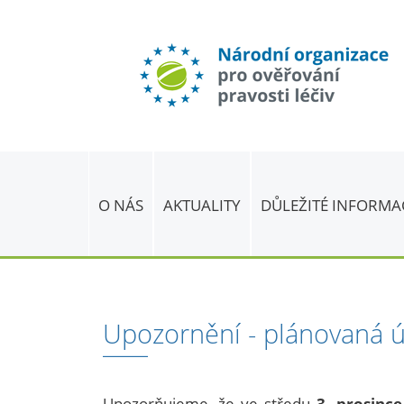
O NÁS
AKTUALITY
DŮLEŽITÉ INFORMA
Upozornění - plánovaná 
Upozorňujeme, že ve středu
3. prosinc