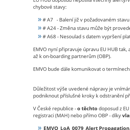
chybové stavy:
# A7 - Balení již v požadovaném stavu
# A24 - Změna stavu může být proved
# A68 - Nesoulad s datem vypršení pla
EMVO nyní připravuje úpravu EU HUB tak, a
až k on-boarding partnerům (OBP)
.
EMVO bude dále komunikovat o termínech 
Důležitost výše uvedené nápravy je vnímá
podniknout příslušné kroky k odstranění příč
V České republice -
o těchto
doposud z EU
registraci (MAH) nebo přímo OBP - díky
vl
EMVO_LoA_0079_Alert Propagation