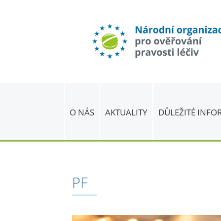
O NÁS
AKTUALITY
DŮLEŽITÉ INF
PF