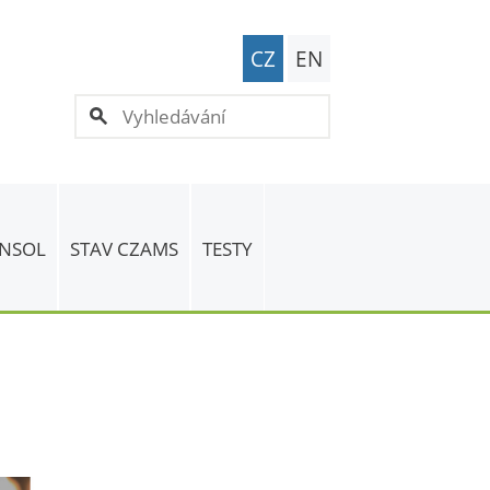
CZ
EN
 NSOL
STAV CZAMS
TESTY