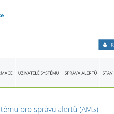
R
ORMACE
UŽIVATELÉ SYSTÉMU
SPRÁVA ALERTŮ
STAV
stému pro správu alertů (AMS)