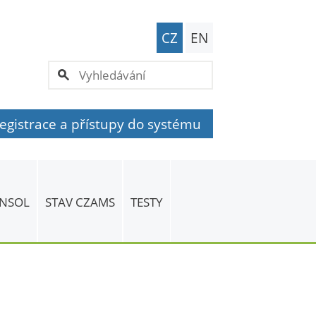
CZ
EN
egistrace a přístupy do systému
 NSOL
STAV CZAMS
TESTY