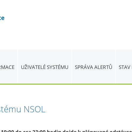
ORMACE
UŽIVATELÉ SYSTÉMU
SPRÁVA ALERTŮ
STAV
ystému NSOL
d 19:00 do cca 23:00 hodin
dojde k plánované odstávc