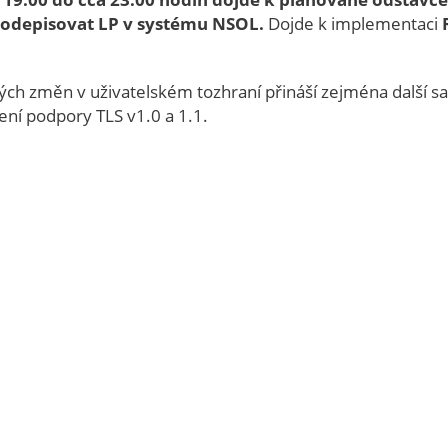
 odepisovat LP v systému NSOL.
Dojde k implementaci
h změn v uživatelském tozhraní přináší zejména další sadu
čení podpory TLS v1.0 a 1.1.