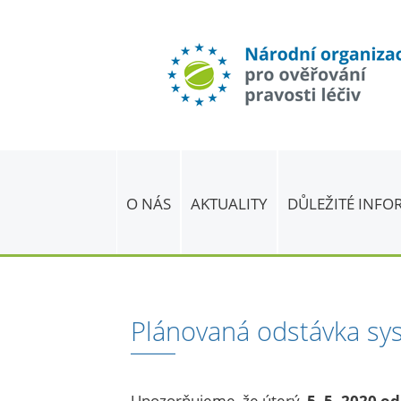
O NÁS
AKTUALITY
DŮLEŽITÉ INF
Plánovaná odstávka s
Upozorňujeme, že úterý
5. 5. 2020 o