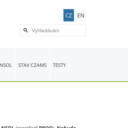
CZ
EN
 NSOL
STAV CZAMS
TESTY
e NSOL
(prostředí
PROD
).
Nebude