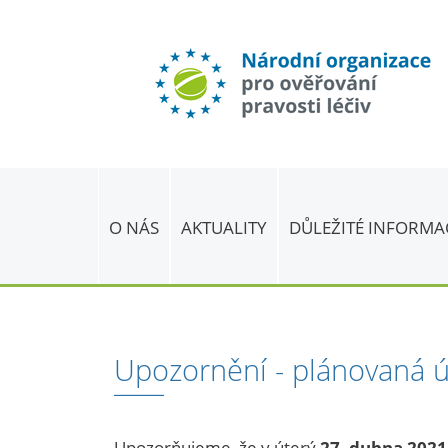
O NÁS
AKTUALITY
DŮLEŽITÉ INFORMA
Upozornění - plánovaná 
Upozorňujeme, že v úterý
27. dubna 2021