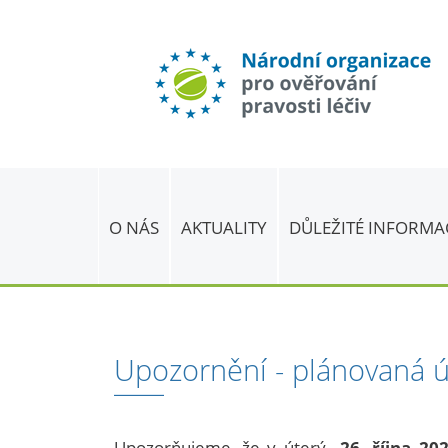
O NÁS
AKTUALITY
DŮLEŽITÉ INFORMA
Upozornění - plánovaná 
Upozorňujeme, že v úterý
26. října 20